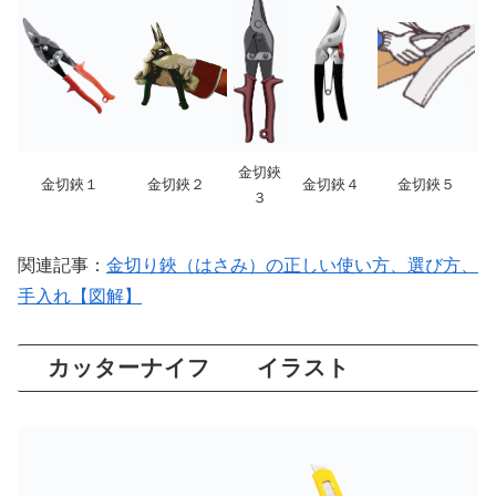
金切鋏
金切鋏１
金切鋏２
金切鋏４
金切鋏５
３
関連記事：
金切り鋏（はさみ）の正しい使い方、選び方、
手入れ【図解】
カッターナイフ イラスト