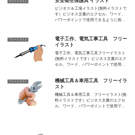
安全衛生保護具 イラスト
フリーイラスト
ビジネス＆工場イラスト(無料イラストで
す）ビジネス文書のエクセル、ワード、
パワーポイントで使用できるように画像
DATAはPNG（背景は透明）です。各カテ
ゴリー毎にすきな画像を選択、ダウンロ
ードできます。安全衛生保護具のイラス
電子工作、電気工事工具 フリー
フリーイラスト
トです。可愛い、...
イラスト
電子工作、電気工事工具フリーイラスト
(無料イラストです）ビジネス文書のエク
セル、ワード、パワーポイントで使用で
きるように画像DATAはPNG（背景は透
明）です。各カテゴリー毎にすきな画像
機械工具＆車用工具 フリーイラ
を選択、ダウンロードできます。半田ゴ
フリーイラスト
スト
テ イラスト ...
機械工具＆車用工具 フリーイラスト(無
料イラストです）ビジネス文書のエクセ
ル、ワード、パワーポイントで使用でき
るように画像DATAはPNG（背景は透明）
です。各カテゴリー毎にすきな画像を選
択、ダウンロードできます。ドライバ
ー イラスト ...