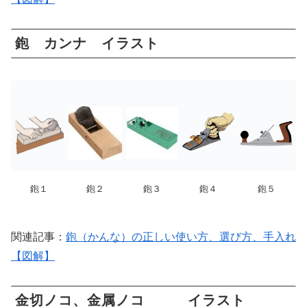
鉋 カンナ イラスト
鉋１
鉋２
鉋３
鉋４
鉋５
関連記事：
鉋（かんな）の正しい使い方、選び方、手入れ
【図解】
金切ノコ、金属ノコ イラスト