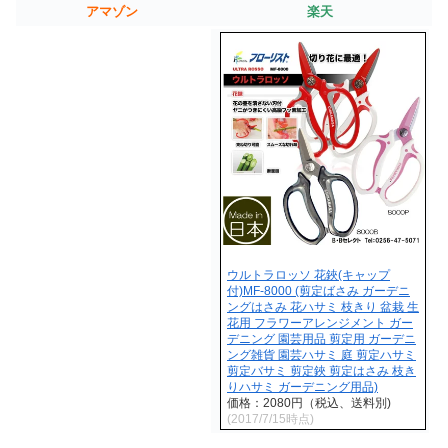
アマゾン
楽天
ウルトラロッソ 花鋏(キャップ
付)MF-8000 (剪定ばさみ ガーデニ
ングはさみ 花ハサミ 枝きり 盆栽 生
花用 フラワーアレンジメント ガー
デニング 園芸用品 剪定用 ガーデニ
ング雑貨 園芸ハサミ 庭 剪定ハサミ
剪定バサミ 剪定鋏 剪定はさみ 枝き
りハサミ ガーデニング用品)
価格：2080円（税込、送料別)
(2017/7/15時点)