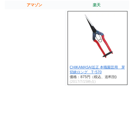
アマゾン
楽天
CHIKAMASA/近正 本職園芸用 芽
切鋏ロング T−570
価格：875円（税込、送料別)
(2017/7/15時点)