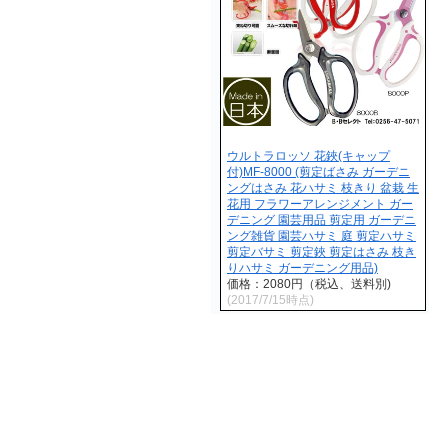
ウルトラロッソ 花鋏(キャップ
付)MF-8000 (剪定ばさみ ガーデニ
ングはさみ 花ハサミ 枝きり 盆栽 生
花用 フラワーアレンジメント ガー
デニング 園芸用品 剪定用 ガーデニ
ング雑貨 園芸ハサミ 庭 剪定ハサミ
剪定バサミ 剪定鋏 剪定はさみ 枝き
りハサミ ガーデニング用品)
価格：2080円（税込、送料別)
(2017/7/15時点)