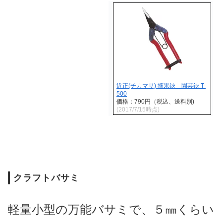
近正(チカマサ) 摘果鋏 園芸鋏 T-
500
価格：790円（税込、送料別)
(2017/7/15時点)
クラフトバサミ
軽量小型の万能バサミで、５㎜くらい