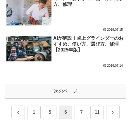
方、修理
2016.07.15
AIが解説！卓上グラインダーのお
工具アクセサリー
すすめ、使い方、選び方、修理
【2025年版】
2016.07.14
次のページ
前
次
1
5
6
7
11
へ
へ