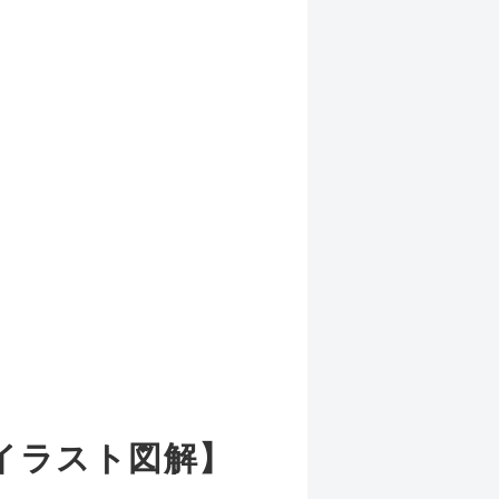
】
イラスト図解】